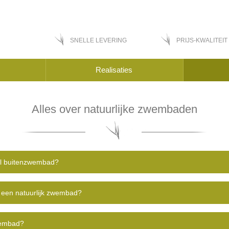
SNELLE LEVERING
PRIJS-KWALITEIT
Realisaties
Alles over natuurlijke zwembaden
eel buitenzwembad?
een natuurlijk zwembad?
zwembad?