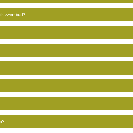
lijk zwembad?
en?