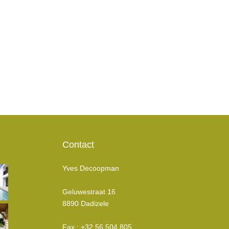
Contact
Yves Decoopman
Geluwestraat 16
8890 Dadizele
Fax : +32 56 504 805